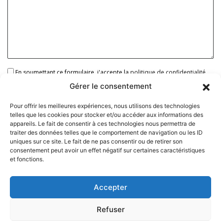
En soumettant ce formulaire, j'accepte la
politique de confidentialité
Gérer le consentement
Pour offrir les meilleures expériences, nous utilisons des technologies
telles que les cookies pour stocker et/ou accéder aux informations des
Ce site est protégé par reCAPTCHA.
les règles de confidentialité
et
les
appareils. Le fait de consentir à ces technologies nous permettra de
conditions d'utilisation
de Google s'appliquent.
traiter des données telles que le comportement de navigation ou les ID
Alternative:
uniques sur ce site. Le fait de ne pas consentir ou de retirer son
consentement peut avoir un effet négatif sur certaines caractéristiques
et fonctions.
Menu
Accueil
LE COZ PEINTURE
Accepter
Prestations
Mentions légales
Refuser
Politique de
Réalisations