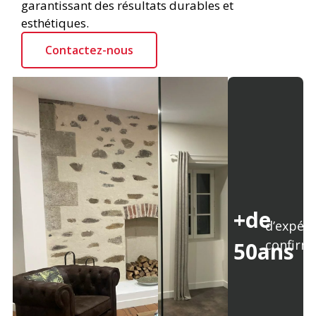
garantissant des résultats durables et
esthétiques.
Contactez-nous
+de
d’expér
confirm
50ans